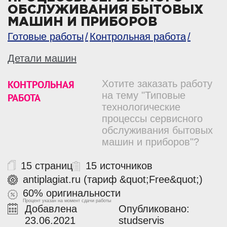
ОБСЛУЖИВАНИЯ БЫТОВЫХ
МАШИН И ПРИБОРОВ
Готовые работы
Контрольная работа
Детали машин
КОНТРОЛЬНАЯ
Хотите заказать работу
на тему "Типовые
РАБОТА
технологические
процессы сервисного
обслуживания бытовых
машин и приборов"?
15 страниц
15 источников
antiplagiat.ru (тариф &quot;Free&quot;)
60% оригинальности
Процент указан на момент сдачи работы
Добавлена
Опубликовано:
23.06.2021
studservis