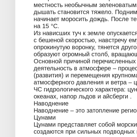
местность необычным зеленоватым 
дышать становится тяжело. Подним
начинает моросить дождь. После т
на 15 °С.
Из нависших туч к земле опускаетс
с бешеной скоростью, навстречу ем
опрокинутую воронку, тянется друго
образуют огромный столб, вращающ
Основной причиной перечисленных 
деятельность в атмосфере – проце
(развития) и перемещения крупно
атмосферного давления и ветра – ц
ЧС гидрологического характера: цу
океанах, напор льдов и айсберги .
Наводнение
Наводнение – это затопление регио
Цунами
Цунами представляет собой морски
создаются при сильных подводных 