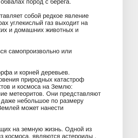
обвалах пород с берега.
тавляет собой редкое явление
рах углекислый газ выходит на
ких и домашних животных и
ься самопроизвольно или
орфа и корней деревьев.
новения природных катастроф
тов и космоса на Землю:
ние метеоритов. Они представляют
у даже небольшое по размеру
 Землей может нанести
ющих на земную жизнь. Одной из
з космоса, являются астероиды .