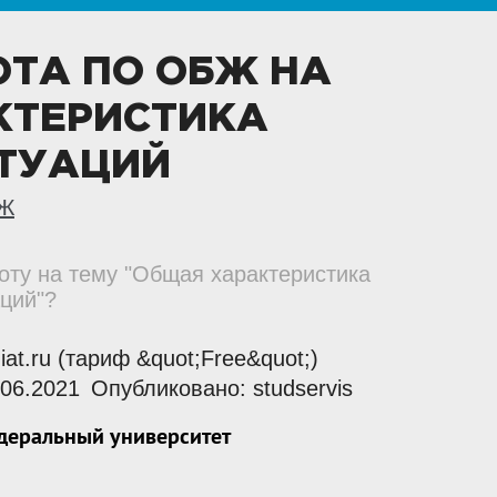
ОТА ПО ОБЖ НА
КТЕРИСТИКА
ТУАЦИЙ
Ж
боту на тему "Общая характеристика
ций"?
giat.ru (тариф &quot;Free&quot;)
06.2021
Опубликовано: studservis
деральный университет