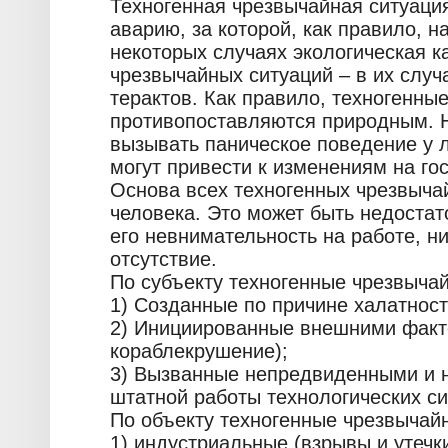
Техногенная чрезвычайная ситуаци
аварию, за которой, как правило, н
некоторых случаях экологическая 
чрезвычайных ситуаций – в их случ
терактов. Как правило, техногенны
противопоставляются природным. Но
вызывать паническое поведение у л
могут привести к изменениям на го
Основа всех техногенных чрезвыча
человека. Это может быть недоста
его невнимательность на работе, н
отсутствие.
По субъекту техногенные чрезвычай
1) Созданные по причине халатнос
2) Инициированные внешними факт
кораблекрушение);
3) Вызванные непредвиденными и 
штатной работы технологических си
По объекту техногенные чрезвычайн
1) индустриальные (взрывы и утечк