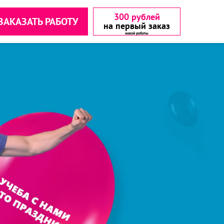
300 рублей
ЗАКАЗАТЬ РАБОТУ
на первый заказ
аетесь с
аетесь с
▾
▾