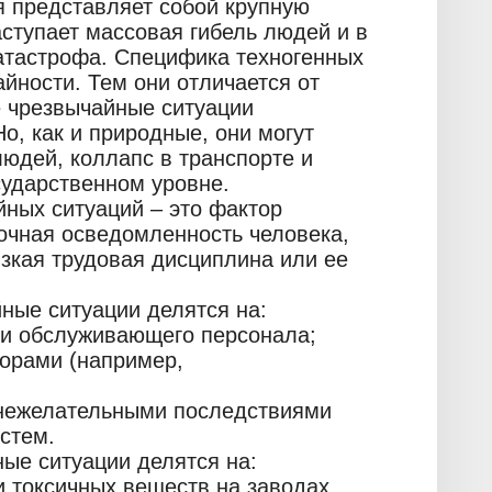
я представляет собой крупную
аступает массовая гибель людей и в
катастрофа. Специфика техногенных
айности. Тем они отличается от
е чрезвычайные ситуации
, как и природные, они могут
юдей, коллапс в транспорте и
сударственном уровне.
йных ситуаций – это фактор
точная осведомленность человека,
изкая трудовая дисциплина или ее
ные ситуации делятся на:
ти обслуживающего персонала;
орами (например,
нежелательными последствиями
стем.
ые ситуации делятся на:
и токсичных веществ на заводах