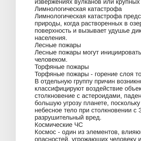
извержениях вулканов или крупных 
Лимнологическая катастрофа
Лимнологическая катастрофа предс
природы, когда растворенных в озе
поверхность и вызывает удушье ди
населения.
Лесные пожары
Лесные пожары могут инициироват
человеком.
Торфяные пожары
Торфяные пожары - горение слоя т
В отдельную группу причин возник
классифицируют воздействие объек
столкновение с астероидами, паде
большую угрозу планете, поскольк
небесное тело при столкновении с
разрушительный вред.
Космические ЧС
Космос - один из элементов, влия
опасностей, угрожающих человеку и