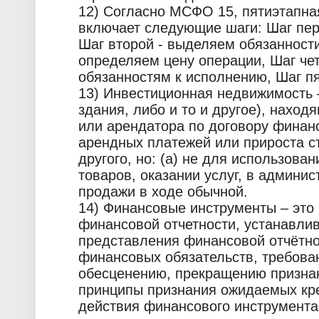
12) Согласно МСФО 15, пятиэтапна
включает следующие шаги: Шаг пер
Шаг второй - выделяем обязанности
определяем цену операции, Шаг че
обязанностям к исполнению, Шаг пя
13) Инвестиционная недвижимость –
здания, либо и то и другое), нахо
или арендатора по договору финан
арендных платежей или прироста ст
другого, но: (a) не для использова
товаров, оказании услуг, в админис
продажи в ходе обычной.
14) Финансовые инструменты – это
финансовой отчетности, устанавли
представления финансовой отчётно
финансовых обязательств, требован
обесценению, прекращению призна
принципы признания ожидаемых кре
действия финансового инструмента,