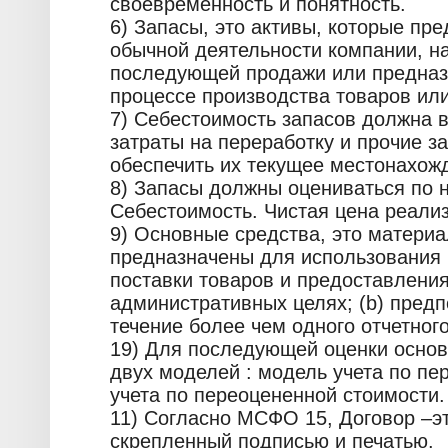
своевременность и понятность.
6) Запасы, это активы, которые пр
обычной деятельности компании, н
последующей продажи или предназ
процессе производства товаров или
7) Себестоимость запасов должна в
затраты на переработку и прочие з
обеспечить их текущее местонахожд
8) Запасы должны оцениваться по 
Себестоимость. Чистая цена реали
9) Основные средства, это материал
предназначены для использования 
поставки товаров и предоставления 
административных целях; (b) пред
течение более чем одного отчетног
19) Для последующей оценки основ
двух моделей : модель учета по пе
учета по переоцененной стоимости.
11) Согласно МСФО 15, Договор –эт
скрепленный подписью и печатью.