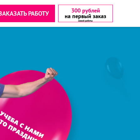
300 рублей
ЗАКАЗАТЬ РАБОТУ
на первый заказ
аетесь с
аетесь с
▾
▾