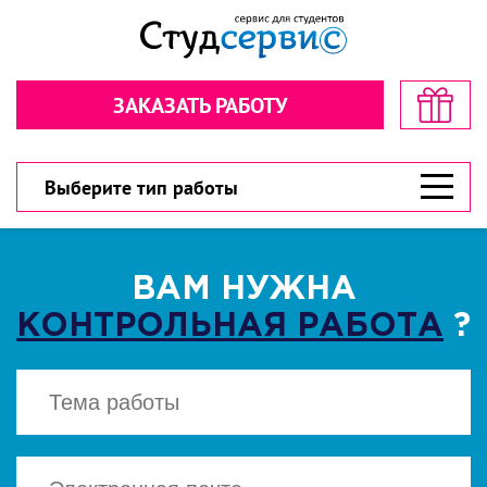
Секундочку… взгляните! стоимость
Рассчитайте стоимость в пару
в пару кликов!
кликов!
ЗАКАЗАТЬ РАБОТУ
Обратная связь
Обратная связь
300 рублей
300 рублей
Дарим
Дарим
на первый заказ!
на первый заказ!
300 рублей
У вас есть шанс значительно сэкономить!
У вас есть шанс значительно сэкономить!
Выберите тип работы
ВАМ НУЖНА
КОНТРОЛЬНАЯ РАБОТА
?
ВЫБЕРИТЕ ТИП РАБОТЫ
ВЫБЕРИТЕ ТИП РАБОТЫ
▾
▾
CКАЧАТЬ
Есть файл? Приложите!
Есть файл? Приложите!
Нажимая кнопку "Cкачать", вы соглашаетесь
с политикой конфиденциальности
Нажимая кнопку «Отправить», вы
Нажимая кнопку «Отправить», вы
соглашаетесь с
соглашаетесь с