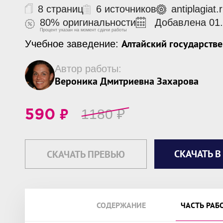
8 страниц
6 источников
antiplagiat
80% оригинальности
Добавлена 01.
Процент указан на момент сдачи работы
Алтайский государств
Учебное заведение:
Автор работы:
Вероника Дмитриевна Захарова
₽
1180
₽
590
СКАЧАТЬ В
СКАЧАТЬ ПРЕВЬЮ
СОДЕРЖАНИЕ
ЧАСТЬ РАБ