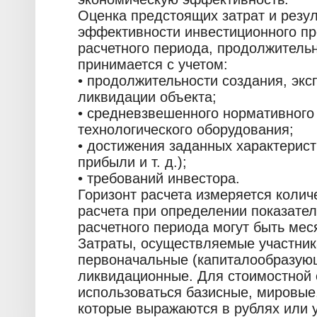
Оценка предстоящих затрат и резу
эффективности инвестиционного пр
расчетного периода, продолжительно
принимается с учетом:
• продолжительности создания, экс
ликвидации объекта;
• средневзвешенного нормативного
технологического оборудования;
• достижения заданных характерис
прибыли и т. д.);
• требований инвестора.
Горизонт расчета измеряется колич
расчета при определении показате
расчетного периода могут быть меся
Затраты, осуществляемые участник
первоначальные (капиталообразующ
ликвидационные. Для стоимостной о
использоваться базисные, мировые,
которые выражаются в рублях или 