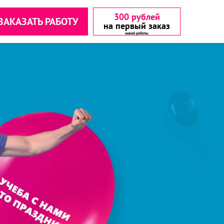
300 рублей
ЗАКАЗАТЬ РАБОТУ
на первый заказ
аетесь с
аетесь с
▾
▾