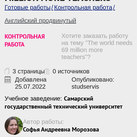
Готовые работы
Контрольная работа
Английский продвинутый
КОНТРОЛЬНАЯ
Хотите заказать работу
на тему "The world needs
РАБОТА
69 million more
teachers"?
3 страницы
0 источников
Добавлена
Опубликовано:
25.07.2022
studservis
Самарский
Учебное заведение:
государственный технический университет
Автор работы:
Софья Андреевна Морозова