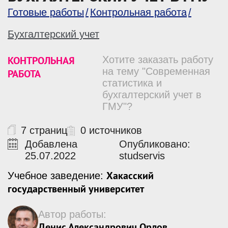
Готовые работы
Контрольная работа
Бухгалтерский учет
КОНТРОЛЬНАЯ
Хотите заказать работу
на тему "Современная
РАБОТА
статистика и
бухгалтерский учет в
ГМУ"?
7 страниц
0 источников
Добавлена
Опубликовано:
25.07.2022
studservis
Хакасский
Учебное заведение:
государственный университет
Автор работы:
Денис Александрович Орлов