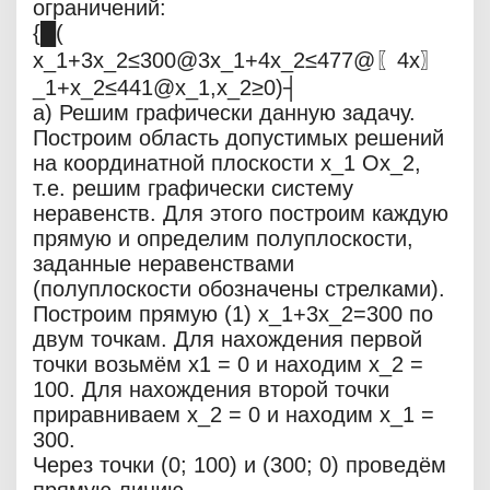
ограничений:
{█(
x_1+3x_2≤300@3x_1+4x_2≤477@〖4x〗
_1+x_2≤441@x_1,x_2≥0)┤
а) Решим графически данную задачу.
Построим область допустимых решений
на координатной плоскости x_1 Ox_2,
т.е. решим графически систему
неравенств. Для этого построим каждую
прямую и определим полуплоскости,
заданные неравенствами
(полуплоскости обозначены стрелками).
Построим прямую (1) x_1+3x_2=300 по
двум точкам. Для нахождения первой
точки возьмём x1 = 0 и находим x_2 =
100. Для нахождения второй точки
приравниваем x_2 = 0 и находим x_1 =
300.
Через точки (0; 100) и (300; 0) проведём