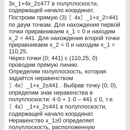
3x_1+4x_2≤477 в полуплоскости,
содержащей начало координат.
Построим прямую (3) 〖4x〗_1+x_2=441
по двум точкам. Для нахождения первой
точки приравниваем x_1 = 0 и находим
x_2 = 441. Для нахождения второй точки
приравниваем x_2 = 0 и находим x_1 =
110,25.
Через точки (0; 441) с (110,25; 0)
проводим прямую линию.
Определим полуплоскость, которая
задаётся неравенством
〖4x〗_1+x_2≤441 . Выбрав точку (0; 0),
определим знак неравенства в
полуплоскости: 4·0 + 1·0 – 441 ≤ 0, т.е.
〖4x〗_1+x_2≤441 в полуплоскости,
содержащей начало координат.
Неравенство x_1≥0 определяет
полуплоскость, расположенную