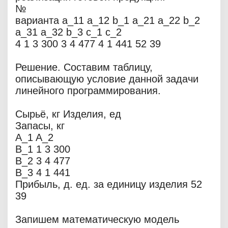
№
варианта a_11 a_12 b_1 a_21 a_22 b_2
a_31 a_32 b_3 c_1 c_2
4 1 3 300 3 4 477 4 1 441 52 39
Решение. Составим таблицу,
описывающую условие данной задачи
линейного программирования.
Сырьё, кг Изделия, ед
Запасы, кг
A_1 A_2
B_1 1 3 300
B_2 3 4 477
B_3 4 1 441
Прибыль, д. ед. за единицу изделия 52
39
Запишем математическую модель