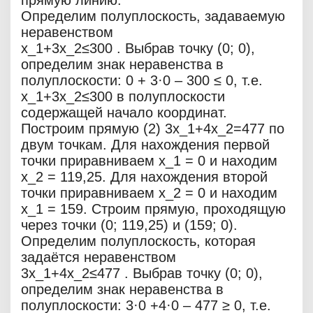
прямую линию.
Определим полуплоскость, задаваемую
неравенством
x_1+3x_2≤300 . Выбрав точку (0; 0),
определим знак неравенства в
полуплоскости: 0 + 3·0 – 300 ≤ 0, т.е.
x_1+3x_2≤300 в полуплоскости
содержащей начало координат.
Построим прямую (2) 3x_1+4x_2=477 по
двум точкам. Для нахождения первой
точки приравниваем x_1 = 0 и находим
x_2 = 119,25. Для нахождения второй
точки приравниваем x_2 = 0 и находим
x_1 = 159. Строим прямую, проходящую
через точки (0; 119,25) и (159; 0).
Определим полуплоскость, которая
задаётся неравенством
3x_1+4x_2≤477 . Выбрав точку (0; 0),
определим знак неравенства в
полуплоскости: 3·0 +4·0 – 477 ≥ 0, т.е.