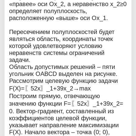
«правее» оси Ox_2, а неравенство x_2≥0
определяет полуплоскость,
расположенную «выше» оси Ox_1.
Пересечением полуплоскостей будет
являться область, координаты точек
которой удовлетворяют условию
неравенств системы ограничений
задачи.
Область допустимых решений – пяти
угольник OABCD выделен на рисунке.
Рассмотрим целевую функцию задачи
F(X)=〖52x〗_1+39x_2→max
Построим прямую, отвечающую
значению функции F=〖52x〗_1+39x_2=
0. Вектор-градиент, составленный из
коэффициентов целевой функции,
указывает направление максимизации
F(X). Начало вектора – точка (0; 0),