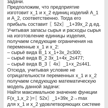
задачи.
Предположим, что предприятие
изготовит x_1 и x_2 единиц изделий A_1
и A_2, соответственно. Тогда его
прибыль составит 〖52x〗_1+39x_2 д.ед.
Учитывая запасы сырья и расходы сырья
на изготовление единицы изделия,
получаем следующие ограничения на
переменные x_1 и x_2:
– сырьё вида B_1 x_1+3x_2≤300;
– сырьё вида B_2 3x_1+4x_2≤477;
– сырьё вида B_3 〖4x〗_1+x_2≤441.
Отсюда, учитывая условие не
отрицательности переменных x_1 и x_2
получаем следующую математическую
модель данной задачи:
Найти максимальное значение функции
F(x_1,x_2 )=〖52x〗_1+39x_2→max
для x_1 и x_2 удовлетворяющих системе