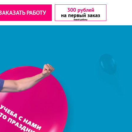
300 рублей
ЗАКАЗАТЬ РАБОТУ
на первый заказ
аетесь с
аетесь с
▾
▾