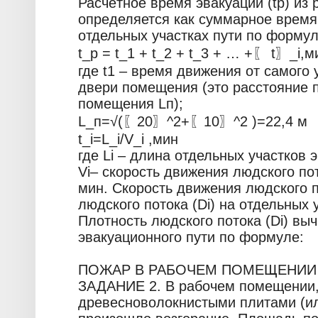
Расчётное время эвакуации (tр) из
определяется как суммарное время
отдельных участках пути по формул
t_р = t_1 + t_2 + t_3 + … +〖 t〗_i,м
где t1 – время движения от самого
двери помещения (это расстояние 
помещения Lп);
L_п=√(〖20〗^2+〖10〗^2 )=22,4 м
t_i=L_i/V_i ,мин
где Li – длина отдельных участков 
Vi– скорость движения людского пот
мин. Скорость движения людского по
людского потока (Di) на отдельных 
Плотность людского потока (Di) вы
эвакуационного пути по формуле:
ПОЖАР В РАБОЧЕМ ПОМЕЩЕНИИ
ЗАДАНИЕ 2. В рабочем помещении
древесноволокнистыми плитами (ил