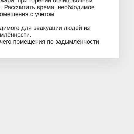
жара, при горении облицовочных
. Рассчитать время, необходимое
помещения с учетом
одимого для эвакуации людей из
млённости.
очего помещения по задымлённости