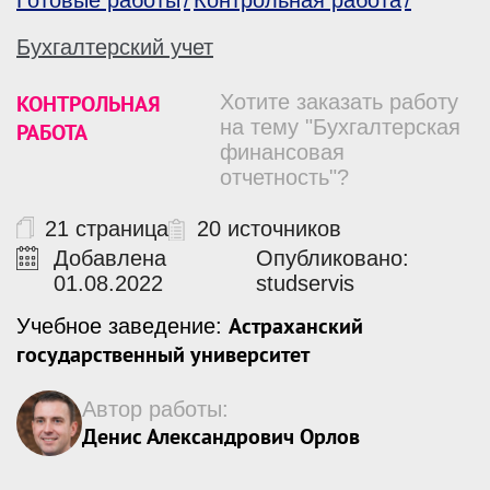
Готовые работы
Контрольная работа
Бухгалтерский учет
КОНТРОЛЬНАЯ
Хотите заказать работу
на тему "Бухгалтерская
РАБОТА
финансовая
отчетность"?
21 страница
20 источников
Добавлена
Опубликовано:
01.08.2022
studservis
Астраханский
Учебное заведение:
государственный университет
Автор работы:
Денис Александрович Орлов