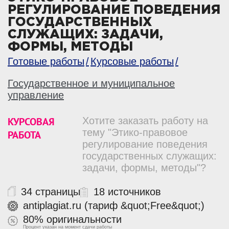
РЕГУЛИРОВАНИЕ ПОВЕДЕНИЯ
ГОСУДАРСТВЕННЫХ
СЛУЖАЩИХ: ЗАДАЧИ,
ФОРМЫ, МЕТОДЫ
Готовые работы
Курсовые работы
Государственное и муниципальное
управление
КУРСОВАЯ
Хотите заказать работу на
тему "Этико-правовое
РАБОТА
регулирование поведения
государственных служащих:
задачи, формы, методы"?
34 страницы
18 источников
antiplagiat.ru (тариф &quot;Free&quot;)
80% оригинальности
Процент указан на момент сдачи работы