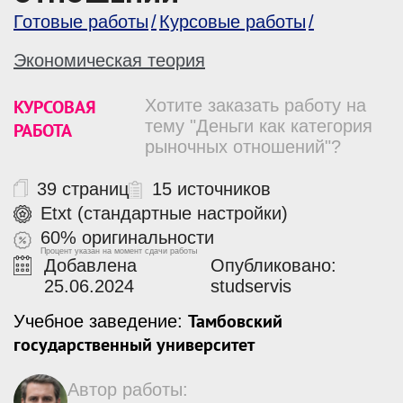
Готовые работы
Курсовые работы
Экономическая теория
КУРСОВАЯ
Хотите заказать работу на
тему "Деньги как категория
РАБОТА
рыночных отношений"?
39 страниц
15 источников
Etxt (стандартные настройки)
60% оригинальности
Процент указан на момент сдачи работы
Добавлена
Опубликовано:
25.06.2024
studservis
Тамбовский
Учебное заведение:
государственный университет
Автор работы: