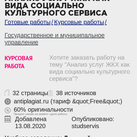
ВИДА СОЦИАЛЬНО
КУЛЬТУРНОГО СЕРВИСА
Готовые работы
Курсовые работы
Государственное и муниципальное
управление
КУРСОВАЯ
Хотите заказать работу на
тему "Анализ услуг ЖКХ как
РАБОТА
вида социально культурного
сервиса"?
32 страницы
38 источников
antiplagiat.ru (тариф &quot;Free&quot;)
60% оригинальности
Процент указан на момент сдачи работы
Добавлена
Опубликовано:
13.08.2020
studservis