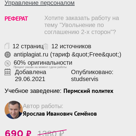
Управление персоналом
РЕФЕРАТ
Хотите заказать работу на
тему "Увольнение по
соглашению 2-х сторон"?
12 страниц
12 источников
antiplagiat.ru (тариф &quot;Free&quot;)
60% оригинальности
Процент указан на момент сдачи работы
Добавлена
Опубликовано:
29.06.2021
studservis
Пермский политех
Учебное заведение:
Автор работы:
Ярослав Иванович Семёнов
₽
1380
₽
690