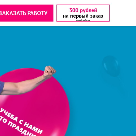
300 рублей
ЗАКАЗАТЬ РАБОТУ
на первый заказ
аетесь с
аетесь с
▾
▾