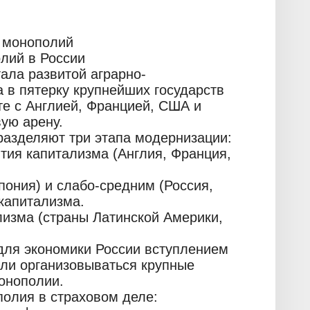
а монополий
лий в России
тала развитой аграрно-
 в пятерку крупнейших государств
е с Англией, Францией, США и
ую арену.
разделяют три этапа модернизации:
тия капитализма (Англия, Франция,
пония) и слабо-средним (Россия,
капитализма.
лизма (страны Латинской Америки,
для экономики России вступлением
али организовываться крупные
онополии.
полия в страховом деле: