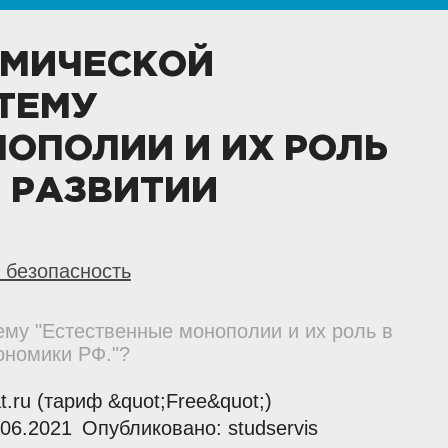
ОМИЧЕСКОЙ
ТЕМУ
ОПОЛИИ И ИХ РОЛЬ
 РАЗВИТИИ
 безопасность
тему "Естественные монополии и их роль в
ономики РФ."?
at.ru (тариф &quot;Free&quot;)
06.2021
Опубликовано: studservis