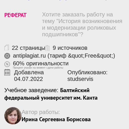
РЕФЕРАТ
Хотите заказать работу на
тему "История возникновения
и модернизации роликовых
подшипников"?
22 страницы
9 источников
antiplagiat.ru (тариф &quot;Free&quot;)
60% оригинальности
Процент указан на момент сдачи работы
Добавлена
Опубликовано:
04.07.2022
studservis
Балтийский
Учебное заведение:
федеральный университет им. Канта
Автор работы:
Ирина Сергеевна Борисова