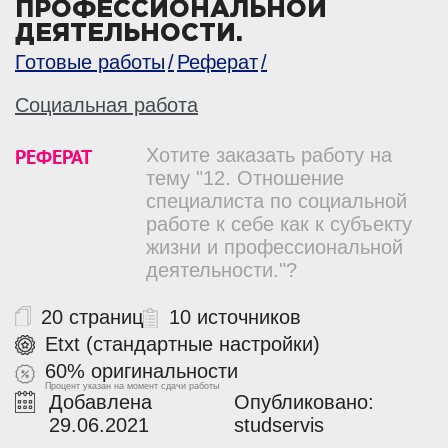
ПРОФЕССИОНАЛЬНОЙ
ДЕЯТЕЛЬНОСТИ.
Готовые работы
Реферат
Социальная работа
РЕФЕРАТ
Хотите заказать работу на
тему "12. Отношение
специалиста по социальной
работе к себе как к субъекту
жизни и профессиональной
деятельности."?
20 страниц
10 источников
Etxt (стандартные настройки)
60% оригинальности
Процент указан на момент сдачи работы
Добавлена
Опубликовано:
29.06.2021
studservis