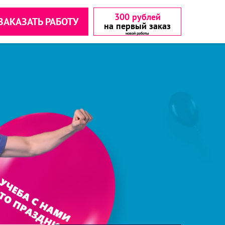
300 рублей
ЗАКАЗАТЬ РАБОТУ
на первый заказ
аетесь с
аетесь с
▾
▾