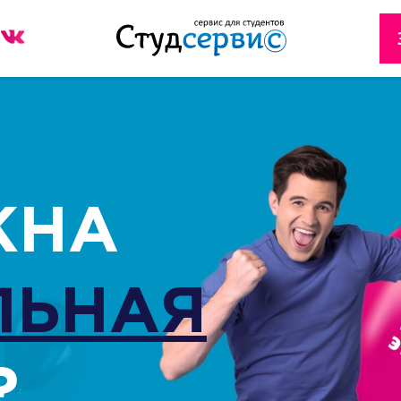
Секундочку… взгляните! стоимость в пару кликов!
Рассчитайте стоимость в пару кликов!
300 рублей
300 рублей
Обратная связь
Обратная связь
Дарим
Дарим
на первый заказ!
на первый заказ!
У вас есть шанс значительно сэкономить!
У вас есть шанс значительно сэкономить!
300 рублей
ЖНА
CКАЧАТЬ
Нажимая кнопку «Отправить», вы соглаш
Нажимая кнопку «Отправить», вы соглаш
ЛЬНАЯ
Политикой конфиденциальности
Политикой конфиденциальности
вы соглашаетесь
с политикой конфиденциальности
ить
ить
?
ЕРИТЕ ТИП РАБОТЫ
ЕРИТЕ ТИП РАБОТЫ