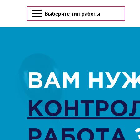
Выберите тип работы
ВАМ НУ
КОНТРО
Есть файл? Приложите!
Есть файл? Приложите!
Нажимая кнопку "Cкачать", 
Отправ
Отправ
РАБОТА
ВЫБ
ВЫБ