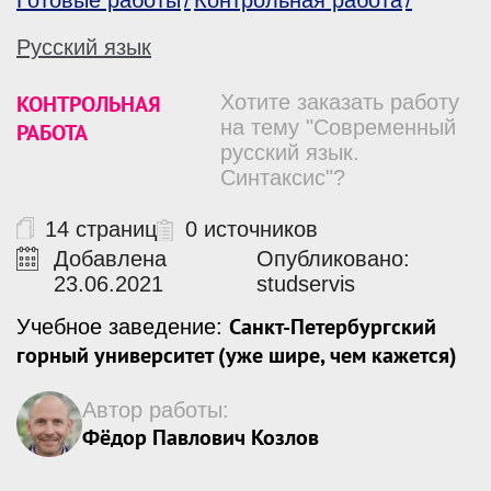
Готовые работы
Контрольная работа
Русский язык
КОНТРОЛЬНАЯ
Хотите заказать работу
на тему "Современный
РАБОТА
русский язык.
Синтаксис"?
14 страниц
0 источников
Добавлена
Опубликовано:
23.06.2021
studservis
Санкт-Петербургский
Учебное заведение:
горный университет (уже шире, чем кажется)
Автор работы:
Фёдор Павлович Козлов