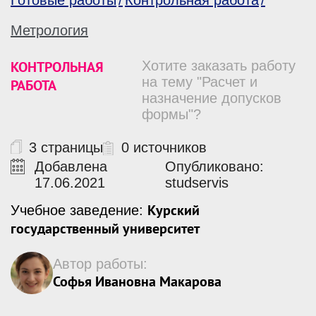
Готовые работы
Контрольная работа
Метрология
КОНТРОЛЬНАЯ
Хотите заказать работу
на тему "Расчет и
РАБОТА
назначение допусков
формы"?
3 страницы
0 источников
Добавлена
Опубликовано:
17.06.2021
studservis
Курский
Учебное заведение:
государственный университет
Автор работы:
Софья Ивановна Макарова