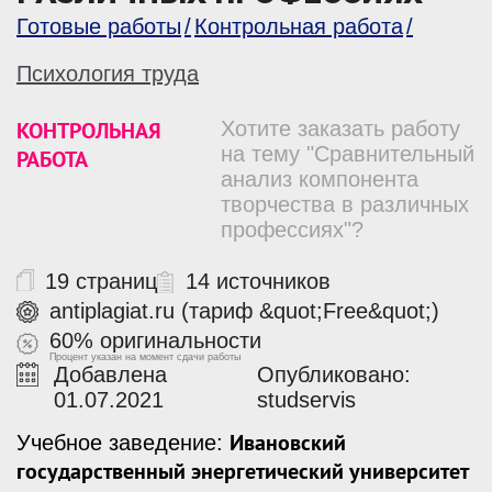
Готовые работы
Контрольная работа
Психология труда
КОНТРОЛЬНАЯ
Хотите заказать работу
на тему "Сравнительный
РАБОТА
анализ компонента
творчества в различных
профессиях"?
19 страниц
14 источников
antiplagiat.ru (тариф &quot;Free&quot;)
60% оригинальности
Процент указан на момент сдачи работы
Добавлена
Опубликовано:
01.07.2021
studservis
Ивановский
Учебное заведение:
государственный энергетический университет