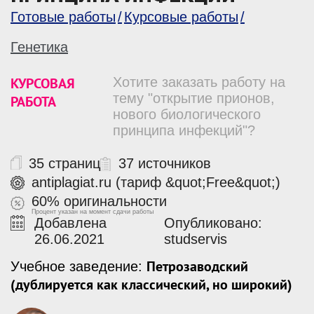
Готовые работы
Курсовые работы
Генетика
КУРСОВАЯ
Хотите заказать работу на
тему "открытие прионов,
РАБОТА
нового биологического
принципа инфекций"?
35 страниц
37 источников
antiplagiat.ru (тариф &quot;Free&quot;)
60% оригинальности
Процент указан на момент сдачи работы
Добавлена
Опубликовано:
26.06.2021
studservis
Петрозаводский
Учебное заведение:
(дублируется как классический, но широкий)