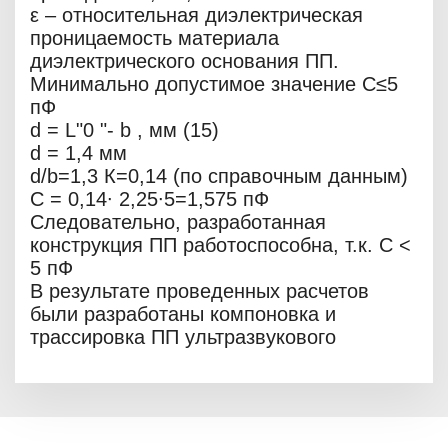
ε – относительная диэлектрическая
проницаемость материала
диэлектрического основания ПП.
Минимально допустимое значение С≤5
пФ
d = L"0 "- b , мм (15)
d = 1,4 мм
d/b=1,3 К=0,14 (по справочным данным)
С = 0,14∙ 2,25∙5=1,575 пФ
Следовательно, разработанная
конструкция ПП работоспособна, т.к. С <
5 пФ
В результате проведенных расчетов
были разработаны компоновка и
трассировка ПП ультразвукового
отпугивателя собак.
Расчет параметров надежности печатной
платы