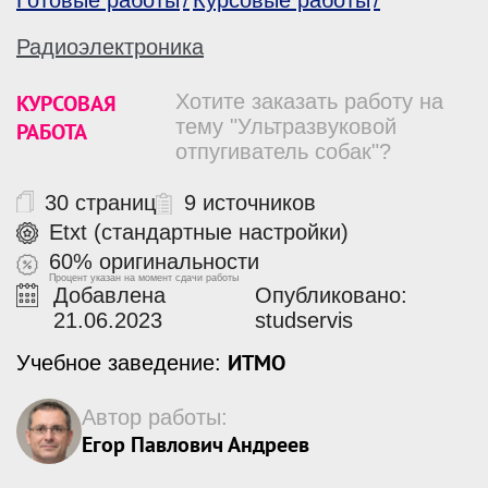
Готовые работы
Курсовые работы
Радиоэлектроника
КУРСОВАЯ
Хотите заказать работу на
тему "Ультразвуковой
РАБОТА
отпугиватель собак"?
30 страниц
9 источников
Etxt (стандартные настройки)
60% оригинальности
Процент указан на момент сдачи работы
Добавлена
Опубликовано:
21.06.2023
studservis
ИТМО
Учебное заведение:
Автор работы:
Егор Павлович Андреев