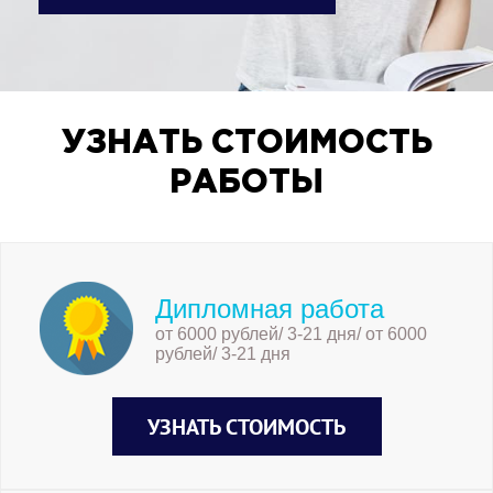
стеклотекстолит фольгированный медью
марки СФ-1-50-1, т.к. в ходе сравнения
было определено, что у
стеклотекстолита фольгированного
наибольший диапазон рабочих
температур, предел прочности и
УЗНАТЬ СТОИМОСТЬ
наименьший тангенс угла
РАБОТЫ
диэлектрических потерь.
Дипломная работа
от 6000 рублей/ 3-21 дня/ от 6000
рублей/ 3-21 дня
УЗНАТЬ СТОИМОСТЬ