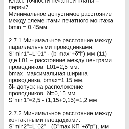
Класс точности печатной платы –
первый.
Минимальное допустимое расстояние
между элементами печатного монтажа
bmin = 0,45мм.
2.7.1 Минимальное расстояние между
параллельными проводниками:
S"min1"=L"01" - (b"max"+δ"l"),мм (11)
где L01 – расстояние между центрами
проводников, L01=2,5 мм.
bmax- максимальная ширина
проводника, bmax=1,15 мм.
δl- допуск на расположение
проводников, δl=0,15 мм.
S"min1"=2,5 - (1,15+0,15)=1,2 мм
2.7.2 Минимальное расстояние между
контактными площадками:
S"min2"=L"02" - (D"max КП"+δ"р"), мм