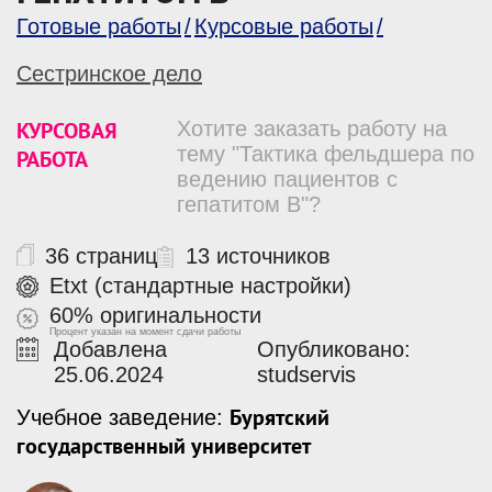
Готовые работы
Курсовые работы
Сестринское дело
КУРСОВАЯ
Хотите заказать работу на
тему "Тактика фельдшера по
РАБОТА
ведению пациентов с
гепатитом В"?
36 страниц
13 источников
Etxt (стандартные настройки)
60% оригинальности
Процент указан на момент сдачи работы
Добавлена
Опубликовано:
25.06.2024
studservis
Бурятский
Учебное заведение:
государственный университет