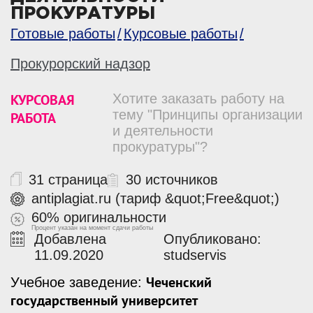
ПРОКУРАТУРЫ
Готовые работы
Курсовые работы
Прокурорский надзор
КУРСОВАЯ
Хотите заказать работу на
тему "Принципы организации
РАБОТА
и деятельности
прокуратуры"?
31 страница
30 источников
antiplagiat.ru (тариф &quot;Free&quot;)
60% оригинальности
Процент указан на момент сдачи работы
Добавлена
Опубликовано:
11.09.2020
studservis
Чеченский
Учебное заведение:
государственный университет