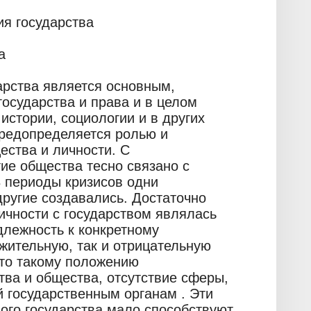
ия государства
а
арства является основным,
осударства и права и в целом
истории, социологии и в других
предопределяется ролью и
ества и личности. С
ие общества тесно связано с
В периоды кризисов одни
другие создавались. Достаточно
ичности с государством являлась
длежность к конкретному
ожительную, так и отрицательную
что такому положению
тва и общества, отсутствие сферы,
 государственным органам . Эти
ого государства мало способствуют