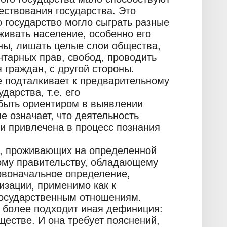
ествования государства. Это
о государство могло сыграть разные
живать население, особенно его
ны, лишать целые слои общества,
нтарных прав, свобод, проводить
 граждан, с другой стороны.
е подталкивает к предварительному
дарства, т.е. его
быть ориентиром в выявлении
е означает, что деятельность
 и привлечена в процесс познания
, проживающих на определенной
ому правительству, обладающему
рвоначальное определение,
изации, применимо как к
государственным отношениям.
 более подходит иная дефиниция:
ществе. И она требует пояснений,