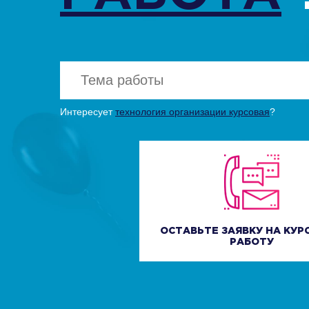
Интересует
технология организации курсовая
?
Нажи
Нажи
ОСТАВЬТЕ ЗАЯВКУ НА КУ
РАБОТУ