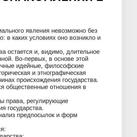
иального явления невозможно без
го: в каких условиях оно возникло и
а остается и, видимо, длительное
нной. Во-первых, в основе этой
ичные идейные, философские
сторическая и этнографическая
чинах происхождения государства.
ся общественные отношения в
ы права, регулирующие
я государства.
нализ предпосылок и форм
я:
дарства;