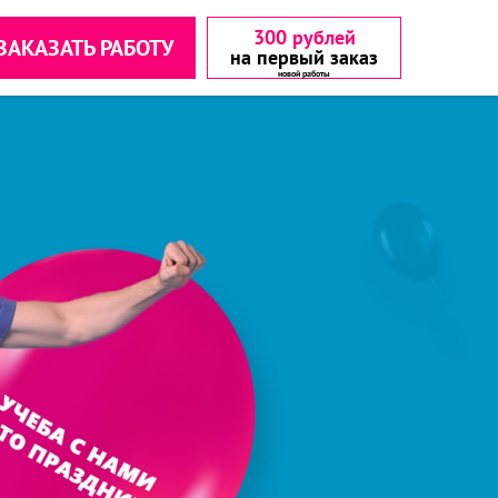
300 рублей
ЗАКАЗАТЬ РАБОТУ
на первый заказ
аетесь с
аетесь с
▾
▾