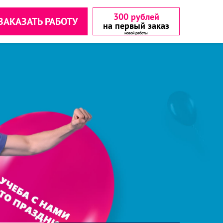
300 рублей
ЗАКАЗАТЬ РАБОТУ
на первый заказ
аетесь с
аетесь с
▾
▾