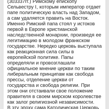
(303337гг.) Римскому епископу
Сельвестру I, которым император отдает
папе политическую власть над Западом,
а сам удаляется править на Восток.
Именно Римский папа стоял у истоков
первой в Европе христианской
наследственной монархии, произведя ее
легитимацию в молодом франкском
государстве. Нередко церковь выступала
как реакционная сила силы в
европейской политике. Папы
определяли и провозглашали
официальное мнение церкви по таким
либеральным принципам как свобода
прессы, отделение церкви от
государства и свобода религии. При
этом они отстаивали свое положение
правителя в своем мирском королевстве
как залог религиозной независимости.
В эту эпоху сама Католическая Церковь