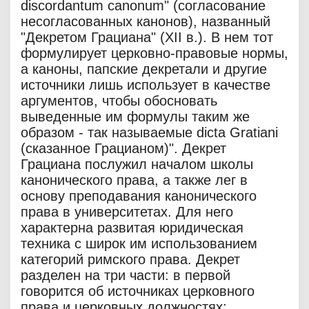
discordantum canonum" (согласование
несогласованных канонов), названный
"Декретом Грациана" (XII в.). В нем тот
формулирует церковно-правовые нормы,
а каноны, папские декретали и другие
источники лишь использует в качестве
аргументов, чтобы обосновать
выведенные им формулы таким же
образом - так называемые dicta Gratiani
(сказанное Грацианом)". Декрет
Грациана послужил началом школы
канонического права, а также лег в
основу преподавания канонического
права в университетах. Для него
характерна развитая юридическая
техника с широк им использованием
категорий римского права. Декрет
разделен на три части: в первой
говорится об источниках церковного
права и церковных должностях;