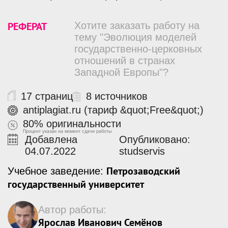
РЕФЕРАТ
Хотите заказать работу на
тему "Эволюция моделей
государственно-церковных
отношений в странах
Западной Европы"?
17 страниц
8 источников
antiplagiat.ru (тариф &quot;Free&quot;)
80% оригинальности
Процент указан на момент сдачи работы
Добавлена
Опубликовано:
04.07.2022
studservis
Петрозаводский
Учебное заведение:
государственный университет
Автор работы:
Ярослав Иванович Семёнов