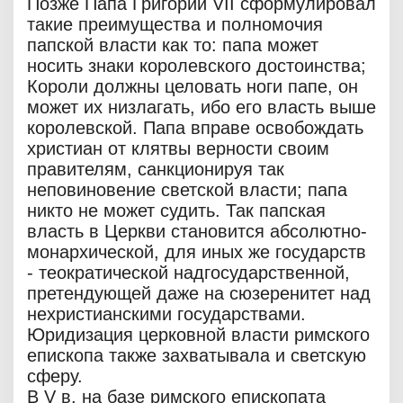
Позже Папа Григорий VII сформулировал
такие преимущества и полномочия
папской власти как то: папа может
носить знаки королевского достоинства;
Короли должны целовать ноги папе, он
может их низлагать, ибо его власть выше
королевской. Папа вправе освобождать
христиан от клятвы верности своим
правителям, санкционируя так
неповиновение светской власти; папа
никто не может судить. Так папская
власть в Церкви становится абсолютно-
монархической, для иных же государств
- теократической надгосударственной,
претендующей даже на сюзеренитет над
нехристианскими государствами.
Юридизация церковной власти римского
епископа также захватывала и светскую
сферу.
В V в. на базе римского епископата