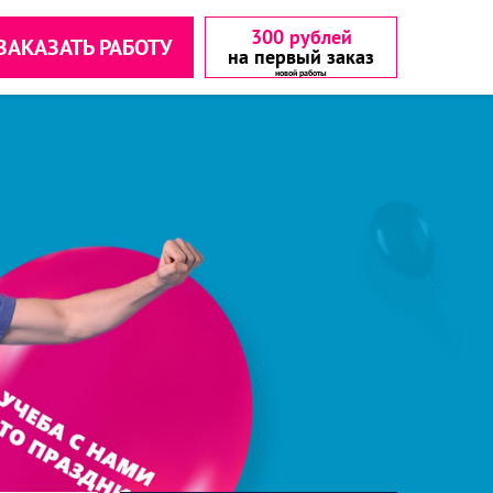
300 рублей
ЗАКАЗАТЬ РАБОТУ
на первый заказ
аетесь с
аетесь с
▾
▾