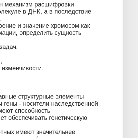
лен механизм расшифровки
лекуле в ДНК, а в последствие
.
оение и значение хромосом как
ации, определить сущность
задач:
,
 изменчивости.
авные структурные элементы
ы гены - носители наследственной
еют способность
ет обеспечивать генетическую
отных имеют значительнее