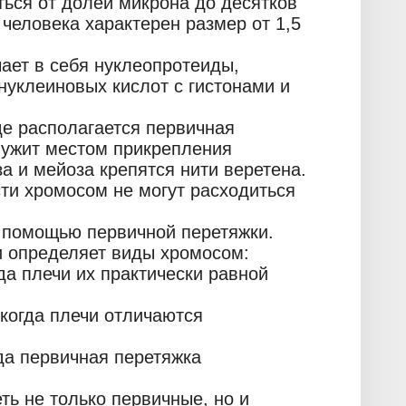
ться от долей микрона до десятков
человека характерен размер от 1,5
ает в себя нуклеопротеиды,
уклеиновых кислот с гистонами и
де располагается первичная
лужит местом прикрепления
а и мейоза крепятся нити веретена.
ти хромосом не могут расходиться
 помощью первичной перетяжки.
и определяет виды хромосом:
да плечи их практически равной
когда плечи отличаются
да первичная перетяжка
ь не только первичные, но и