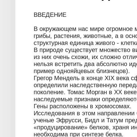
ВВЕДЕНИЕ
В окружающем нас мире огромное м
грибы, растения, животные, а в осн
структурная единица живого - клетк
В природе существует множество в
из них очень схожи, их сложно отли
нельзя встретить два абсолютно ид
пример однояйцевых близнецов).
Грегор Мендель в конце XIX века 
определили наследственную переда
поколение. Томас Морган в ХХ век
наследуемые признаки определяютс
Гены расположены в хромосомах.
Исследования в этом направлении 
ученые Эфрусси, Бидл и Татум пред
«продуцирование» белков, храня и
необходима при синтезе белка.