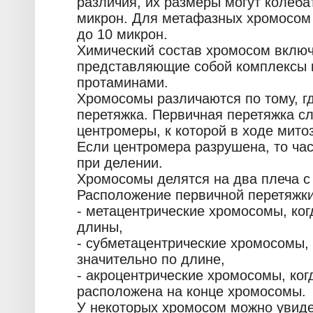
различия, их размеры могут колеба
микрон. Для метафазных хромосом 
до 10 микрон.
Химический состав хромосом включ
представляющие собой комплексы н
протаминами.
Хромосомы различаются по тому, г
перетяжка. Первичная перетяжка с
центромеры, к которой в ходе митоз
Если центромера разрушена, то час
при делении.
Хромосомы делятся на два плеча с
Расположение первичной перетяжк
- метацентрические хромосомы, ког
длины,
- субметацентрические хромосомы, 
значительно по длине,
- акроцентрические хромосомы, ког
расположена на конце хромосомы.
У некоторых хромосом можно увидет