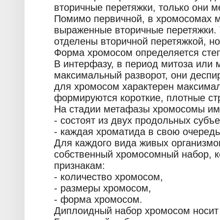
вторичные перетяжки, только они 
Помимо первичной, в хромосомах м
выраженные вторичные перетяжки. 
отделены вторичной перетяжкой, но
Форма хромосом определяется сте
В интерфазу, в период митоза или 
максимальный разворот, они деспи
для хромосом характерен максимал
формируются короткие, плотные ст
На стадии метафазы хромосомы им
- состоят из двух продольных субъ
- каждая хроматида в свою очеред
Для каждого вида живых организмо
собственный хромосомный набор, 
признакам:
- количество хромосом,
- размеры хромосом,
- форма хромосом.
Диплоидный набор хромосом носит 