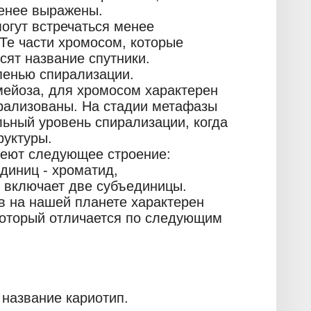
менее выражены.
огут встречаться менее
Те части хромосом, которые
сят название спутники.
пенью спирализации.
мейоза, для хромосом характерен
рализованы. На стадии метафазы
ьный уровень спирализации, когда
руктуры.
еют следующее строение:
единиц - хроматид,
ь включает две субъединицы.
в на нашей планете характерен
который отличается по следующим
название кариотип.