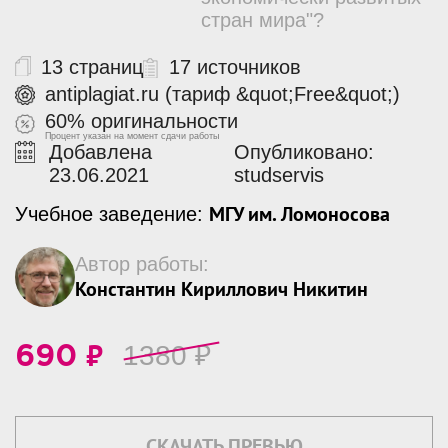
стран мира"?
13 страниц
17 источников
antiplagiat.ru (тариф &quot;Free&quot;)
60% оригинальности
Процент указан на момент сдачи работы
Добавлена
Опубликовано:
23.06.2021
studservis
МГУ им. Ломоносова
Учебное заведение:
Автор работы:
Константин Кириллович Никитин
₽
1380
₽
690
СКАЧАТЬ ПРЕВЬЮ