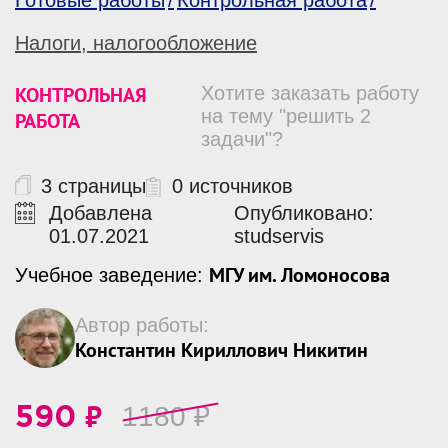
Готовые работы
Контрольная работа
Налоги, налогообложение
КОНТРОЛЬНАЯ
Хотите заказать работу
на тему "решить 2
РАБОТА
задачи"?
3 страницы
0 источников
Добавлена
Опубликовано:
01.07.2021
studservis
МГУ им. Ломоносова
Учебное заведение:
Автор работы:
Константин Кириллович Никитин
₽
1180
₽
590