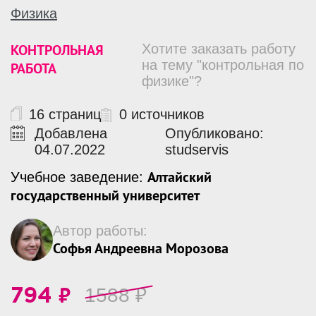
Физика
КОНТРОЛЬНАЯ
Хотите заказать работу
на тему "контрольная по
РАБОТА
физике"?
16 страниц
0 источников
Добавлена
Опубликовано:
04.07.2022
studservis
Алтайский
Учебное заведение:
государственный университет
Автор работы:
Софья Андреевна Морозова
₽
1588
₽
794