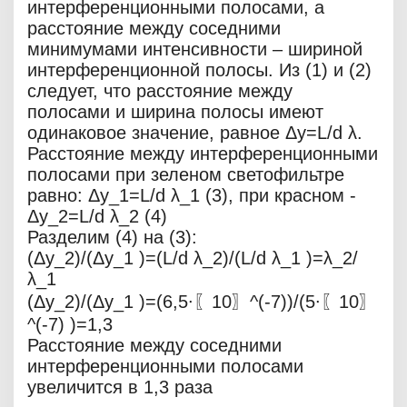
интерференционными полосами, а
расстояние между соседними
минимумами интенсивности – шириной
интерференционной полосы. Из (1) и (2)
следует, что расстояние между
полосами и ширина полосы имеют
одинаковое значение, равное Δy=L/d λ.
Расстояние между интерференционными
полосами при зеленом светофильтре
равно: Δy_1=L/d λ_1 (3), при красном -
Δy_2=L/d λ_2 (4)
Разделим (4) на (3):
(Δy_2)/(Δy_1 )=(L/d λ_2)/(L/d λ_1 )=λ_2/
λ_1
(Δy_2)/(Δy_1 )=(6,5∙〖10〗^(-7))/(5∙〖10〗
^(-7) )=1,3
Расстояние между соседними
интерференционными полосами
увеличится в 1,3 раза