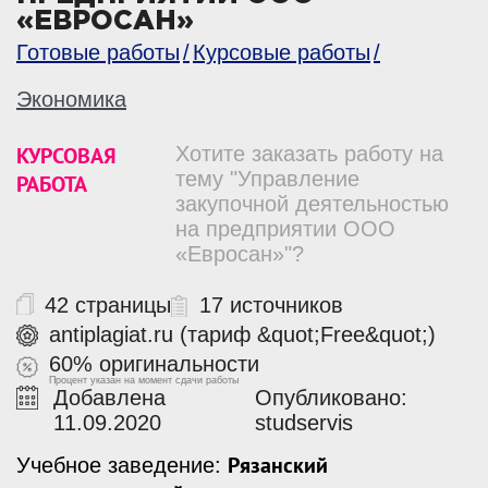
«ЕВРОСАН»
Готовые работы
Курсовые работы
Экономика
КУРСОВАЯ
Хотите заказать работу на
тему "Управление
РАБОТА
закупочной деятельностью
на предприятии ООО
«Евросан»"?
42 страницы
17 источников
antiplagiat.ru (тариф &quot;Free&quot;)
60% оригинальности
Процент указан на момент сдачи работы
Добавлена
Опубликовано:
11.09.2020
studservis
Рязанский
Учебное заведение: