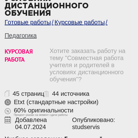
ДИСТАНЦИОННОГО
ОБУЧЕНИЯ
Готовые работы
Курсовые работы
Педагогика
КУРСОВАЯ
Хотите заказать работу на
тему "Совместная работа
РАБОТА
учителя и родителей в
условиях дистанционного
обучения"?
45 страниц
44 источника
Etxt (стандартные настройки)
60% оригинальности
Процент указан на момент сдачи работы
Добавлена
Опубликовано:
04.07.2024
studservis