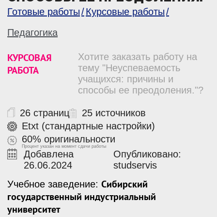
Готовые работы
Курсовые работы
Педагогика
КУРСОВАЯ
Хотите заказать работу на
тему "Неуспеваемость
РАБОТА
учащихся: причины и
способы ее преодоления."?
26 страниц
25 источников
Etxt (стандартные настройки)
60% оригинальности
Процент указан на момент сдачи работы
Добавлена
Опубликовано:
26.06.2024
studservis
Сибирский
Учебное заведение:
государственный индустриальный
университет