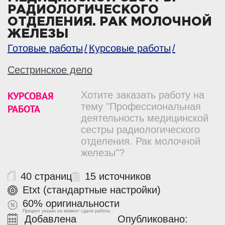
РАДИОЛОГИЧЕСКОГО
ОТДЕЛЕНИЯ. РАК МОЛОЧНОЙ
ЖЕЛЕЗЫ
Готовые работы
Курсовые работы
Сестринское дело
КУРСОВАЯ
Хотите заказать работу на
тему "Профессиональная
РАБОТА
деятельность медицинской
сестры радиологического
отделения. Рак молочной
железы"?
40 страниц
15 источников
Etxt (стандартные настройки)
60% оригинальности
Процент указан на момент сдачи работы
Добавлена
Опубликовано: