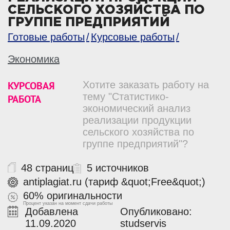
СЕЛЬСКОГО ХОЗЯЙСТВА ПО
ГРУППЕ ПРЕДПРИЯТИЙ
Готовые работы
Курсовые работы
Экономика
КУРСОВАЯ
Хотите заказать работу на
тему "Статистико-
РАБОТА
экономический анализ
реализации продукции
сельского хозяйства по
группе предприятий"?
48 страниц
5 источников
antiplagiat.ru (тариф &quot;Free&quot;)
60% оригинальности
Процент указан на момент сдачи работы
Добавлена
Опубликовано:
11.09.2020
studservis