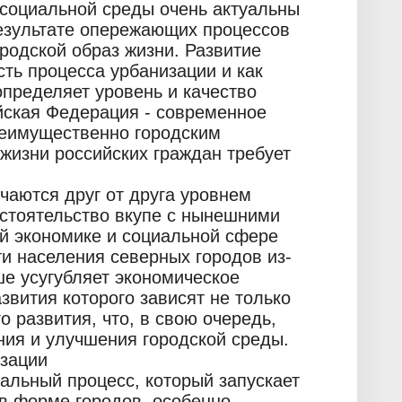
 социальной среды очень актуальны
результате опережающих процессов
родской образ жизни. Развитие
сть процесса урбанизации и как
пределяет уровень и качество
йская Федерация - современное
реимущественно городским
 жизни российских граждан требует
ичаются друг от друга уровнем
бстоятельство вкупе с нынешними
й экономике и социальной сфере
и населения северных городов из-
ше усугубляет экономическое
звития которого зависят не только
 развития, что, в свою очередь,
ния и улучшения городской среды.
изации
бальный процесс, который запускает
в форме городов, особенно