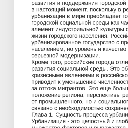
развития и поддержания городской
в настоящий момент, поскольку в 
урбанизации в мире преобладает го
городской социальной среды как ча
элемент индустриальной культуры о
жизни городского населения. Росси
урбанизированное государство с п
населением, но уровень и качество
серьезной модернизации.
Кроме того, российские города отл
развития социальной среды. Это о
кризисными явлениями в российско
приводит к уменьшению численност
за оттока мигрантов. Это еще боль
положение региона, перспективы ра
от промышленного, но и социального
связано с необходимостью сохране
Глава 1. Сущность процесса урбан
Урбанизация - это целостный и гло
множество факторов и выражается 