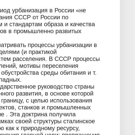
риод урбанизация в России «не
вания СССР от России по
и стандартам образа и качества
одов в промышленно развитых
матривать процессы урбанизации в
елями (и практикой
стем расселения. В СССР процессы
лений, мотивы переселения
 обустройства среды обитания и т.
ападных.
сударственное руководство страны
ного развития, в основе которой
границу, с целью использования
оектов, станков и промышленных
е . Эта доктрина получила
мках своей структуры сталинское
ю как к природному ресурсу,