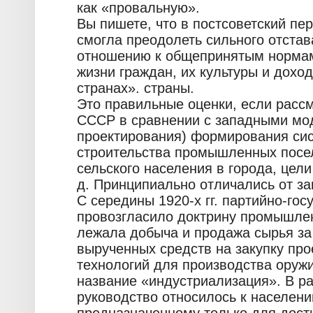
как «провальную».
Вы пишете, что в постсоветский пе
смогла преодолеть сильного отста
отношению к общепринятым нормам 
жизни граждан, их культуры и дох
странах». страны.
Это правильные оценки, если расс
СССР в сравнении с западными мод
проектирования) формирования си
строительства промышленных посе
сельского населения в города, цели
д. Принципиально отличались от з
С середины 1920-х гг. партийно-го
провозгласило доктрину промышлен
лежала добыча и продажа сырья за 
вырученных средств на закупку пр
технологий для производства оружи
название «индустриализация». В ра
руководство относилось к населени