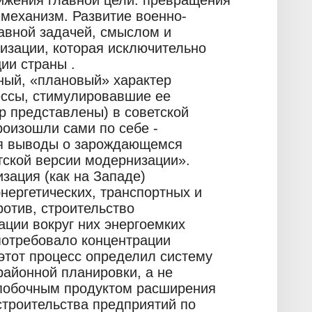
ижения главной цели: превращения
механизм. Развитие военно-
авной задачей, смыслом и
изации, которая исключительно
ии страны .
ный, «плановый» характер
ессы, стимулировавшие ее
ор представлены) в советской
роизошли сами по себе -
ся выводы о зарождающемся
тской версии модернизации».
зация (как на Западе)
нергетических, транспортных и
отив, строительство
ации вокруг них энергоемких
 потребовало концентрации
этот процесс определил систему
районной планировки, а не
 побочным продуктом расширения
строительства предприятий по