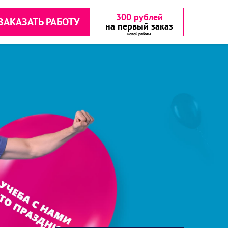
300 рублей
ЗАКАЗАТЬ РАБОТУ
на первый заказ
аетесь с
аетесь с
▾
▾