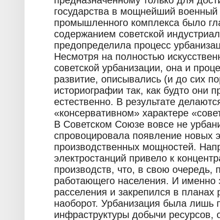
предназначенному только для дост
государства в мощнейший военный 
промышленного комплекса было гл
содержанием советской индустриал
предопределила процесс урбанизац
Несмотря на полностью искусствен
советской урбанизации, она и проц
развитие, описывались (и до сих п
историографии так, как будто они п
естественно. В результате делают
«консервативном» характере «сове
В Советском Союзе вовсе не урбани
спровоцировала появление новых э
производственных мощностей. Напр
электростанций привело к концентр
производств, что, в свою очередь,
работающего населения. И именно 
расселения и закрепился в планах 
наоборот. Урбанизация была лишь
инфраструктуры добычи ресурсов, 