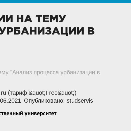
ИИ НА ТЕМУ
 УРБАНИЗАЦИИ В
тему "Анализ процесса урбанизации в
t.ru (тариф &quot;Free&quot;)
06.2021
Опубликовано: studservis
ственный университет