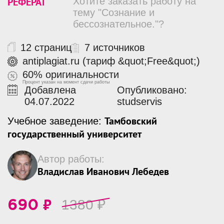
РЕФЕРАТ
Хотите заказать работу на
тему "Сознание и
бессознательное."?
12 страниц
7 источников
antiplagiat.ru (тариф &quot;Free&quot;)
60% оригинальности
Процент указан на момент сдачи работы
Добавлена
Опубликовано:
04.07.2022
studservis
Тамбовский
Учебное заведение:
государственный университет
Автор работы:
Владислав Иванович Лебедев
₽
1380
₽
690