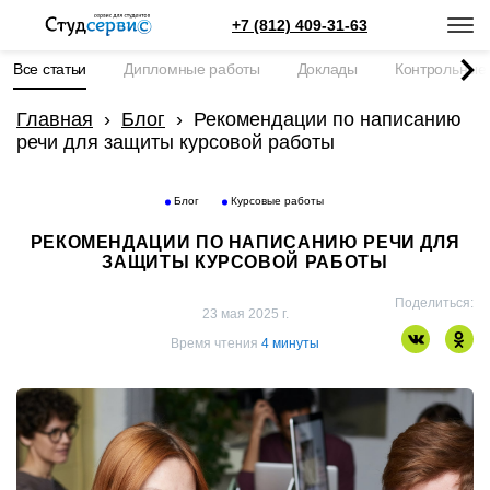
+7 (812) 409-31-63
Все статьи
Дипломные работы
Доклады
Контрольные
Главная
›
Блог
›
Рекомендации по написанию
речи для защиты курсовой работы
Блог
Курсовые работы
РЕКОМЕНДАЦИИ ПО НАПИСАНИЮ РЕЧИ ДЛЯ
ЗАЩИТЫ КУРСОВОЙ РАБОТЫ
Поделиться:
23 мая 2025 г.
Время чтения
4 минуты