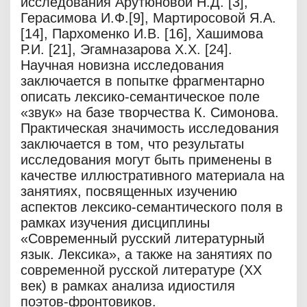
исследования Арутюновой Н.Д. [3],
Герасимова И.Ф.[9], Мартиросовой Я.А.
[14], Пархоменко И.В. [16], Хашимова
Р.И. [21], Эгамназарова Х.Х. [24].
Научная новизна исследования
заключается в попытке фрагментарно
описать лексико-семантическое поле
«звук» на базе творчества К. Симонова.
Практическая значимость исследования
заключается в том, что результаты
исследования могут быть применены в
качестве иллюстративного материала на
занятиях, посвященных изучению
аспектов лексико-семантического поля в
рамках изучения дисциплины
«Современный русский литературный
язык. Лексика», а также на занятиях по
современной русской литературе (XX
век) в рамках анализа идиостиля
поэтов-фронтовиков.