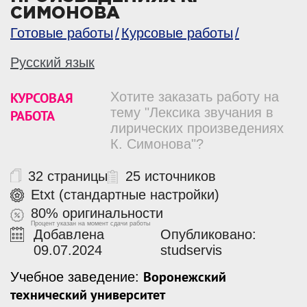
СИМОНОВА
Готовые работы
Курсовые работы
Русский язык
КУРСОВАЯ
Хотите заказать работу на
тему "Лексика звучания в
РАБОТА
лирических произведениях
К. Симонова"?
32 страницы
25 источников
Etxt (стандартные настройки)
80% оригинальности
Процент указан на момент сдачи работы
Добавлена
Опубликовано:
09.07.2024
studservis
Воронежский
Учебное заведение:
технический университет