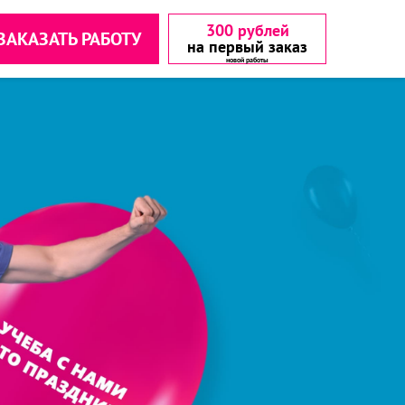
300 рублей
ЗАКАЗАТЬ РАБОТУ
на первый заказ
аетесь с
аетесь с
▾
▾