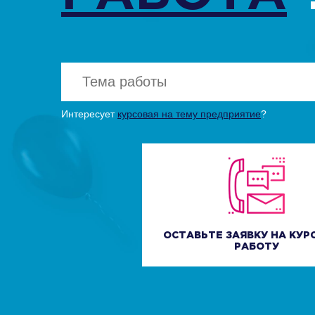
Интересует
курсовая на тему предприятие
?
Нажи
Нажи
ОСТАВЬТЕ ЗАЯВКУ НА КУ
РАБОТУ