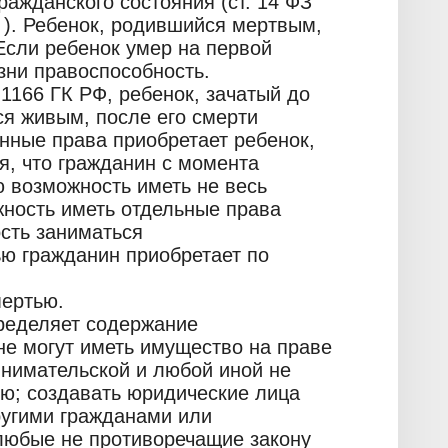
ражданского состояния (ст. 14 ФЗ
 ). Ребенок, родившийся мертвым,
Если ребенок умер на первой
зни правоспособность.
. 1166 ГК РФ, ребенок, зачатый до
я живым, после его смерти
нные права приобретает ребенок,
, что гражданин с момента
 возможность иметь не весь
жность иметь отдельные права
ость заниматься
ю гражданин приобретает по
мертью.
пределяет содержание
не могут иметь имущество на праве
инимательской и любой иной не
ю; создавать юридические лица
ругими гражданами или
любые не противоречащие закону