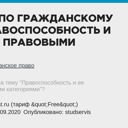
 ПО ГРАЖДАНСКОМУ
АВОСПОСОБНОСТЬ И
С ПРАВОВЫМИ
анское право
на тему "Правоспособность и ее
и категориями"?
at.ru (тариф &quot;Free&quot;)
09.2020
Опубликовано: studservis