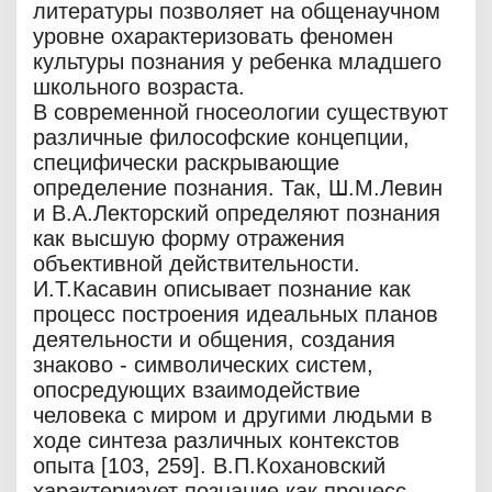
литературы позволяет на общенаучном
уровне охарактеризовать феномен
культуры познания у ребенка младшего
школьного возраста.
В современной гносеологии существуют
различные философские концепции,
специфически раскрывающие
определение познания. Так, Ш.М.Левин
и В.А.Лекторский определяют познания
как высшую форму отражения
объективной действительности.
И.Т.Касавин описывает познание как
процесс построения идеальных планов
деятельности и общения, создания
знаково - символических систем,
опосредующих взаимодействие
человека с миром и другими людьми в
ходе синтеза различных контекстов
опыта [103, 259]. В.П.Кохановский
характеризует познание как процесс